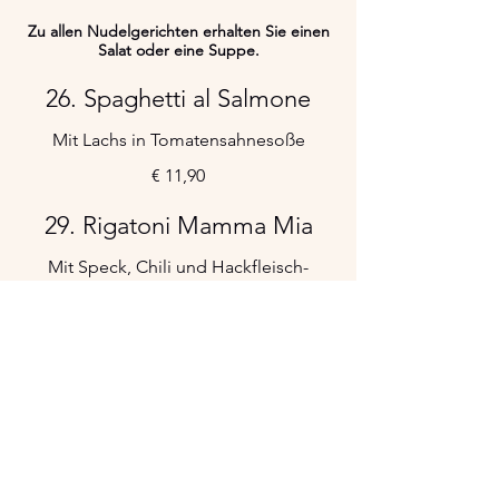
Zu allen Nudelgerichten erhalten Sie einen
26. Spaghetti al Salmone
Mit Lachs in Tomatensahnesoße
€ 11,90
29. Rigatoni Mamma Mia
Mit Speck, Chili und Hackfleisch-
Sahnesoße
€ 11,90
30. Rigatoni al Forno
Überbackene Nudeln mit Schinken, Ei,
Erbsen, Hackfleisch und Sahnesoße
€ 11,90