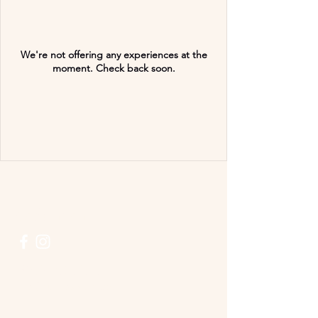
We're not offering any experiences at the
moment. Check back soon.
Verbinden
+49 (0) 751 52575
info@zurpost-amit.de